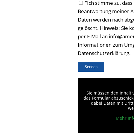
"Ich stimme zu, das
Beantwortung meiner An
Daten werden nach abge
gelöscht. Hinweis: Sie k
per E-Mail an info@amen
Informationen zum Umga
Datenschutzerklärung.
Sie müssen den Inhalt
das Formular abzuschicke
dabei Daten mit Drit
we
Mehr Inf