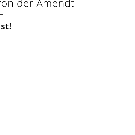
 von der Amendt
H
st!