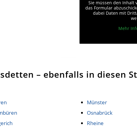
Sie müssen den Inhalt
das Formular abzuschicke
dabei Daten mit Drit
we
Mehr Inf
detten – ebenfalls in diesen St
ven
Münster
enbüren
Osnabrück
erich
Rheine