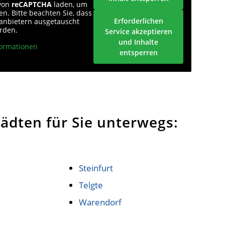
 von
reCAPTCHA
laden, um
n. Bitte beachten Sie, dass
Erforderlichen
tanbietern ausgetauscht
rden.
Service akzeptieren
und Inhalte
ormationen
entsperren
ädten für Sie unterwegs:
Steinfurt
Telgte
Warendorf