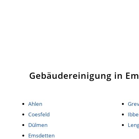
Gebäudereinigung in Ems
Ahlen
Gre
Coesfeld
Ibb
Dülmen
Leng
Emsdetten