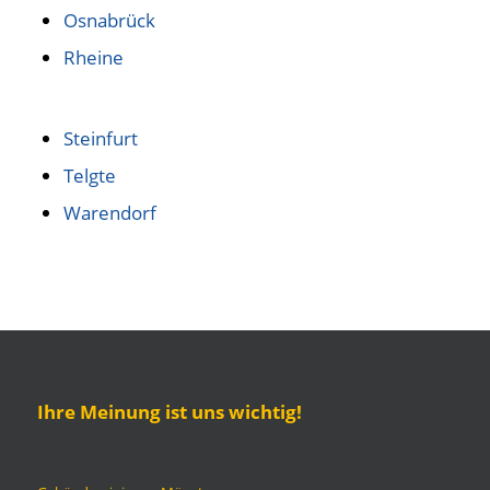
Osnabrück
Rheine
Steinfurt
Telgte
Warendorf
Ihre Meinung ist uns wichtig!