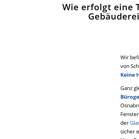
Wie erfolgt ein
Gebäuderei
Wir bef
von Sc
Keine 
Ganz gl
Büroge
Osnabrü
Fenster
der
Gla
sicher 