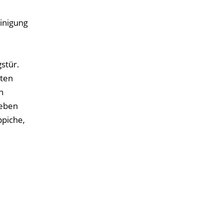
inigung
stür.
sten
n
eben
piche,