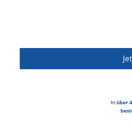
Je
In
über 4
best