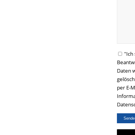
"Ich
Beantwo
Daten w
gelösch
per E-M
Informa
Datensc