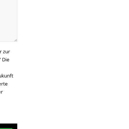
r zur
 Die
Zukunft
erte
er