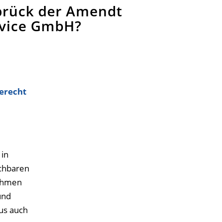
brück der Amendt
rvice GmbH?
gerecht
 in
ichbaren
Rahmen
und
us auch