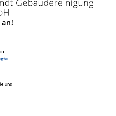
endt Gebäudereinigung
mbH
 an!
in
egte
ie uns