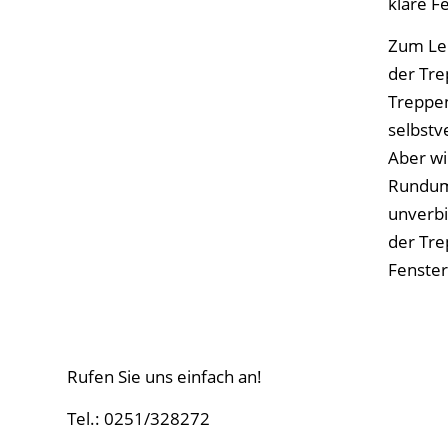
klare F
Zum Lei
der Tre
Treppen
selbstv
Aber wi
Rundums
unverbi
der Tre
Fenster
Rufen Sie uns einfach an!
Tel.: 0251/328272